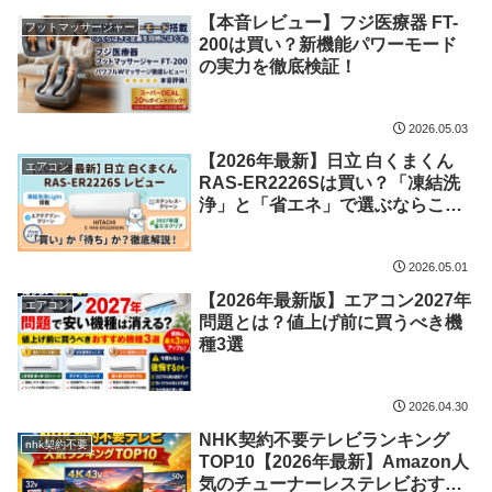
【本音レビュー】フジ医療器 FT-
フットマッサージャー
200は買い？新機能パワーモード
の実力を徹底検証！
2026.05.03
【2026年最新】日立 白くまくん
エアコン
RAS-ER2226Sは買い？「凍結洗
浄」と「省エネ」で選ぶならこれ
一択！
2026.05.01
【2026年最新版】エアコン2027年
エアコン
問題とは？値上げ前に買うべき機
種3選
2026.04.30
NHK契約不要テレビランキング
nhk契約不要
TOP10【2026年最新】Amazon人
気のチューナーレステレビおすす