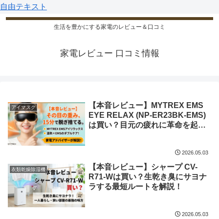
自由テキスト
生活を豊かにする家電のレビュー＆口コミ
家電レビュー 口コミ情報
【本音レビュー】MYTREX EMS
アイマスク
EYE RELAX (NP-ER23BK-EMS)
は買い？目元の疲れに革命を起こ
す15分の魔法
2026.05.03
【本音レビュー】シャープ CV-
衣類乾燥除湿機
R71-Wは買い？生乾き臭にサヨナ
ラする最短ルートを解説！
2026.05.03