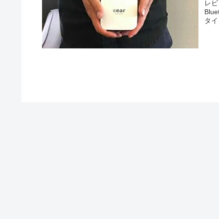
レビュ
Bl
タイ
長時