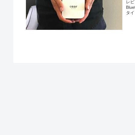
レビュ
Bl
タイ
長時